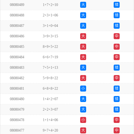
08080489
1+7+2=10
大
错
08080488
2+3+1=06
大
错
08080487
3+1+0=04
大
错
08080486
3+9+3=15
大
中
08080485
8+9+5=22
大
中
08080484
6+6+7=19
大
中
08080483
7+5+1=13
大
错
08080482
5+9+8=22
大
中
08080481
6+8+8=22
小
错
08080480
1+4+2=07
大
错
08080479
2+2+3=07
大
错
08080478
1+1+4=06
小
中
08080477
9+7+4=20
大
中