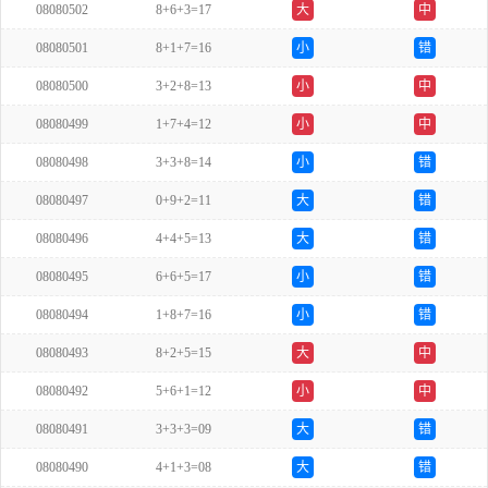
08080502
8+6+3=17
大
中
08080501
8+1+7=16
小
错
08080500
3+2+8=13
小
中
08080499
1+7+4=12
小
中
08080498
3+3+8=14
小
错
08080497
0+9+2=11
大
错
08080496
4+4+5=13
大
错
08080495
6+6+5=17
小
错
08080494
1+8+7=16
小
错
08080493
8+2+5=15
大
中
08080492
5+6+1=12
小
中
08080491
3+3+3=09
大
错
08080490
4+1+3=08
大
错