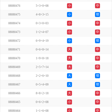
08080476
5+3+0=08
小
中
08080475
4+8+3=15
小
错
08080474
0+3+0=03
小
中
08080473
1+2+4=07
小
中
08080472
6+9+4=19
小
错
08080471
0+6+8=14
大
中
08080470
1+9+8=18
大
中
08080469
2+5+7=14
大
中
08080468
2+2+6=10
大
错
08080467
0+5+4=09
大
错
08080466
8+8+2=18
大
中
08080465
0+6+2=08
小
中
08080464
1+1+6=08
小
中