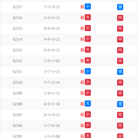
双
小
62317
7+3+3=13
殺
错
单
大
62316
2+6+5=13
殺
中
单
小
62315
9+9+9=27
殺
中
单
小
62314
9+9+3=21
殺
中
双
大
62313
6+0+6=12
殺
中
双
大
62312
1+0+2=03
殺
中
双
小
62311
1+7+5=13
殺
错
单
小
62310
5+7+2=14
殺
中
双
小
62309
5+6+1=12
殺
中
单
大
62308
6+9+1=16
殺
错
双
小
62307
6+3+4=13
殺
中
双
小
62306
1+7+8=16
殺
中
单
大
62305
1+3+2=06
殺
中