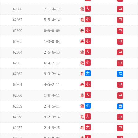
双
大
62368
7+1+4=12
殺
中
双
小
62367
5+5+4=14
殺
中
单
小
62366
0+9+0=09
殺
中
双
小
62365
1+3+0=04
殺
中
单
大
62364
2+5+6=13
殺
中
双
小
62363
6+4+7=17
殺
中
双
大
62362
9+3+2=14
殺
错
双
小
62361
4+5+2=11
殺
中
双
大
62360
1+6+4=11
殺
中
单
小
62359
2+4+5=11
殺
错
单
大
62358
9+2+3=14
殺
中
单
大
62357
2+4+9=15
殺
中
双