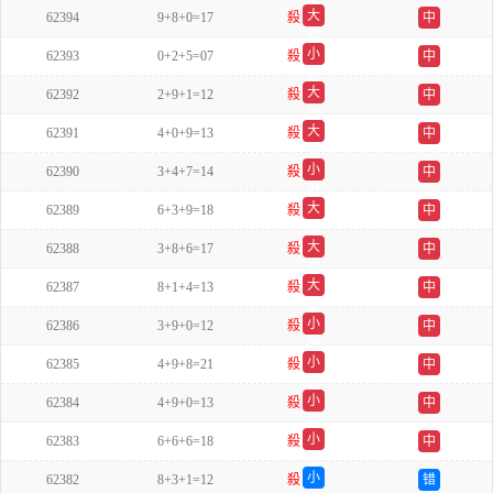
大
62394
9+8+0=17
殺
中
双
小
62393
0+2+5=07
殺
中
双
大
62392
2+9+1=12
殺
中
单
大
62391
4+0+9=13
殺
中
双
小
62390
3+4+7=14
殺
中
单
大
62389
6+3+9=18
殺
中
单
大
62388
3+8+6=17
殺
中
双
大
62387
8+1+4=13
殺
中
单
小
62386
3+9+0=12
殺
中
单
小
62385
4+9+8=21
殺
中
双
小
62384
4+9+0=13
殺
中
双
小
62383
6+6+6=18
殺
中
单
小
62382
8+3+1=12
殺
错