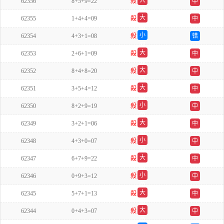
大
62356
8+5+9=22
殺
中
单
大
62355
1+4+4=09
殺
中
单
小
62354
4+3+1=08
殺
错
双
大
62353
2+6+1=09
殺
中
双
大
62352
8+4+8=20
殺
中
单
大
62351
3+5+4=12
殺
中
单
小
62350
8+2+9=19
殺
中
单
大
62349
3+2+1=06
殺
中
单
小
62348
4+3+0=07
殺
中
双
大
62347
6+7+9=22
殺
中
单
小
62346
0+9+3=12
殺
中
单
大
62345
5+7+1=13
殺
中
单
大
62344
0+4+3=07
殺
中
单