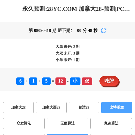
永久预测:28YC.COM 加拿大28-预测|PC开奖|PC结果预测-极致火热优质的免费预测网站
第
08090318
期 距下期：
00
分
48
秒
大单
未开:
2
期
大双
未开:
3
期
小单
未开:
1
期
6
1
5
12
小
双
咪牌
+
+
=
-
加拿大28
加拿大西28
台湾28
比特币28
众发算法
无痕算法
鬼迹算法