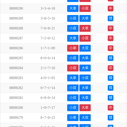
08090290
3+3+4=10
大单
小双
中
08090289
3+8+5=16
小双
大单
错
08090288
7+6+8=21
小双
大单
中
08090287
7+5+0=12
大单
小双
中
08090286
1+7+1=09
小单
大双
中
08090285
8+0+6=14
小双
大单
错
08090284
2+1+7=10
小双
大单
中
08090283
4+0+1=05
大单
小双
错
08090282
6+7+1=14
小双
大单
错
08090281
6+8+0=14
小双
大单
错
08090280
1+9+7=17
小双
大单
中
08090279
8+7+8=23
小单
大双
错