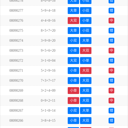
08090278
8+0+8=16
大单
小双
错
08090277
5+9+4=18
大单
小双
错
08090276
4+4+8=16
大双
小单
中
08090275
8+5+7=20
大单
小双
错
08090274
3+9+8=20
小双
大单
错
08090273
9+5+6=20
小单
大双
中
08090272
3+1+0=04
大双
小单
错
08090271
5+2+9=16
小单
大双
中
08090270
7+3+7=17
小单
大双
错
08090269
3+2+4=09
小单
大双
中
08090268
0+9+2=11
小单
大双
中
08090267
5+1+8=14
小双
大单
错
08090266
3+8+4=15
小单
大双
错