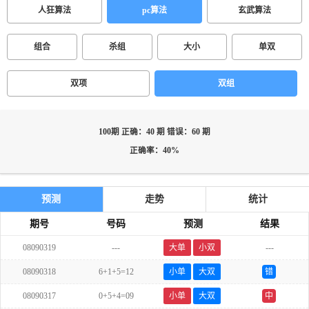
人狂算法
pc算法
玄武算法
组合
杀组
大小
单双
双项
双组
100期 正确：40 期 错误：60 期
正确率：40%
预测
走势
统计
期号
号码
预测
结果
08090319
---
大单
小双
---
08090318
6+1+5=12
小单
大双
错
08090317
0+5+4=09
小单
大双
中