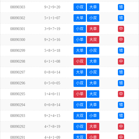
08090303
9+2+9=20
小双
大单
错
08090302
5+1+1=07
大单
小双
错
08090301
3+9+7=19
小双
大单
中
08090300
9+2+5=16
小单
大双
中
08090299
5+8+5=18
大单
小双
错
08090298
6+1+1=08
小双
大单
中
08090297
0+8+6=14
大单
小双
错
08090296
0+5+0=05
小双
大单
错
08090295
1+4+6=11
小单
大双
中
08090294
0+6+8=14
小双
大单
错
08090293
9+2+4=15
大双
小单
错
08090292
4+7+8=19
小双
大单
中
08090291
4+4+1=09
大双
小单
中