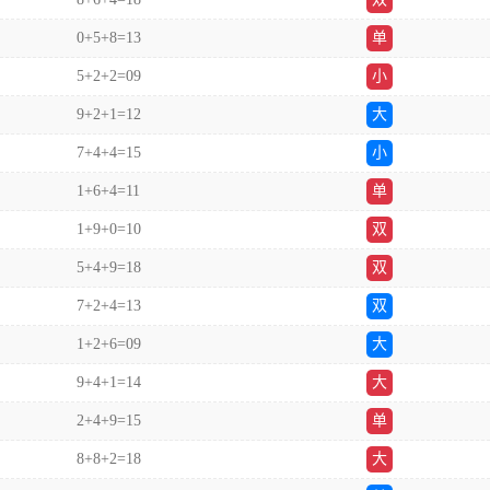
0+5+8=13
单
5+2+2=09
小
9+2+1=12
大
7+4+4=15
小
1+6+4=11
单
1+9+0=10
双
5+4+9=18
双
7+2+4=13
双
1+2+6=09
大
9+4+1=14
大
2+4+9=15
单
8+8+2=18
大