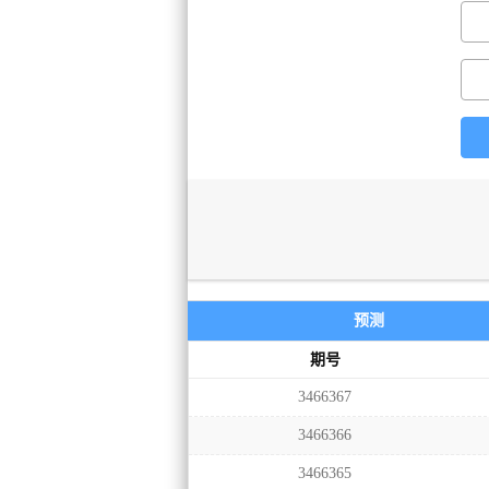
预测
期号
3466367
3466366
3466365