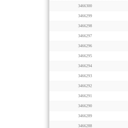
3466300
3466299
3466298
3466297
3466296
3466295
3466294
3466293
3466292
3466291
3466290
3466289
3466288