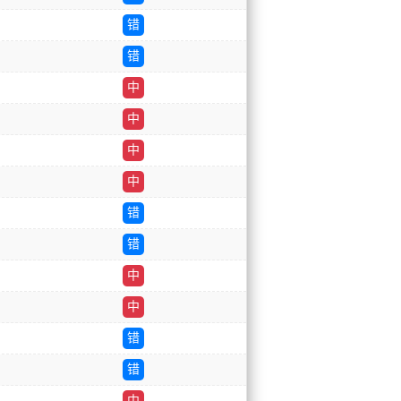
错
错
中
中
中
中
错
错
中
中
错
错
中