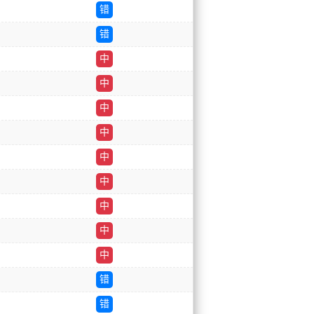
错
错
中
中
中
中
中
中
中
中
中
错
错