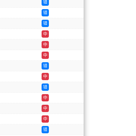
错
错
错
中
中
中
错
中
错
中
中
中
错