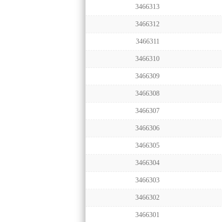
3466313
3466312
3466311
3466310
3466309
3466308
3466307
3466306
3466305
3466304
3466303
3466302
3466301