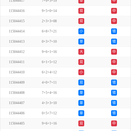
115044417
7+9+3=19
单
中
115044416
9+5+0=14
双
中
115044415
2+3+3=08
双
中
115044414
6+8+7=21
小
错
115044413
0+3+7=10
单
错
115044412
9+6+1=16
大
中
115044411
6+1+5=12
双
中
115044410
6+2+4=12
小
中
115044409
4+0+7=11
双
错
115044408
7+5+4=16
单
错
115044407
4+3+3=10
单
错
115044406
0+5+7=12
单
错
115044405
9+6+1=16
双
中