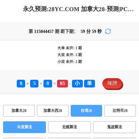
永久预测:28YC.COM 加拿大28-预测|PC开奖|PC结果预测-极致火热优质的免费预测网站
第
115044457
期 距下期：
59
分
59
秒
大单
未开:
1
期
大双
未开:
3
期
小双
未开:
2
期
0
5
0
05
小
单
咪牌
+
+
=
-
加拿大28
加拿大西28
台湾28
比特币28
众发算法
无痕算法
鬼迹算法