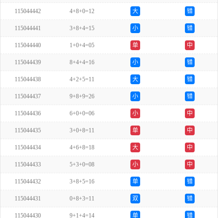
115044442
4+8+0=12
大
错
115044441
3+8+4=15
小
错
115044440
1+0+4=05
单
中
115044439
8+4+4=16
小
错
115044438
4+2+5=11
大
错
115044437
9+8+9=26
小
错
115044436
6+0+0=06
小
中
115044435
3+0+8=11
单
中
115044434
4+6+8=18
大
中
115044433
5+3+0=08
小
中
115044432
3+8+5=16
单
错
115044431
0+8+3=11
双
错
115044430
9+1+4=14
单
错