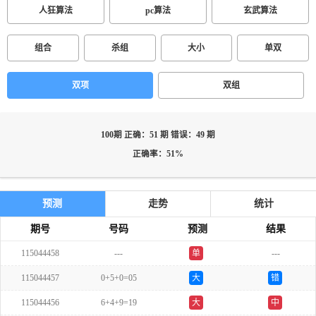
人狂算法
pc算法
玄武算法
组合
杀组
大小
单双
双项
双组
100期 正确：51 期 错误：49 期
正确率：51%
预测
走势
统计
期号
号码
预测
结果
115044458
---
单
---
115044457
0+5+0=05
大
错
115044456
6+4+9=19
大
中