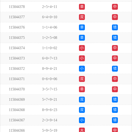
115044378
2+5+4=11
单
中
115044377
6+4+0=10
双
中
115044376
1+1+4=06
单
错
115044375
1+2+5=08
单
错
115044374
1+1+0=02
小
中
115044373
6+0+7=13
小
中
115044372
8+9+4=21
小
错
115044371
0+6+0=06
双
中
115044370
3+5+7=15
单
中
115044369
5+7+9=21
双
错
115044368
8+9+6=23
双
错
115044367
2+3+9=14
小
错
115044366
5+9+5=19
大
中