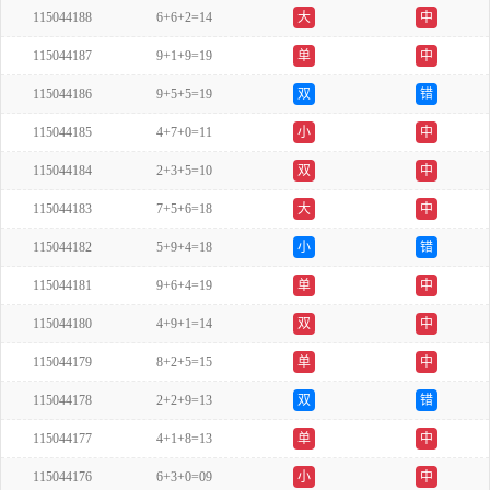
115044188
6+6+2=14
大
中
115044187
9+1+9=19
单
中
115044186
9+5+5=19
双
错
115044185
4+7+0=11
小
中
115044184
2+3+5=10
双
中
115044183
7+5+6=18
大
中
115044182
5+9+4=18
小
错
115044181
9+6+4=19
单
中
115044180
4+9+1=14
双
中
115044179
8+2+5=15
单
中
115044178
2+2+9=13
双
错
115044177
4+1+8=13
单
中
115044176
6+3+0=09
小
中