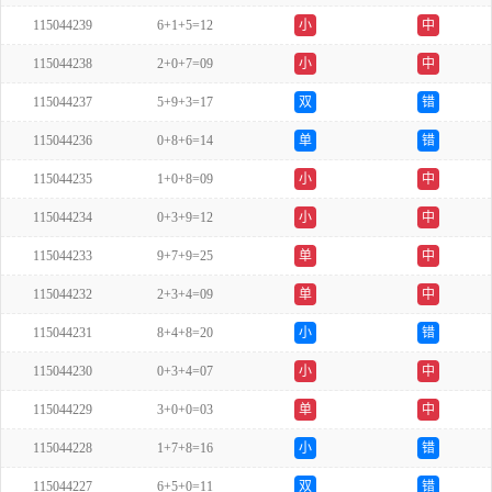
115044239
6+1+5=12
小
中
115044238
2+0+7=09
小
中
115044237
5+9+3=17
双
错
115044236
0+8+6=14
单
错
115044235
1+0+8=09
小
中
115044234
0+3+9=12
小
中
115044233
9+7+9=25
单
中
115044232
2+3+4=09
单
中
115044231
8+4+8=20
小
错
115044230
0+3+4=07
小
中
115044229
3+0+0=03
单
中
115044228
1+7+8=16
小
错
115044227
6+5+0=11
双
错