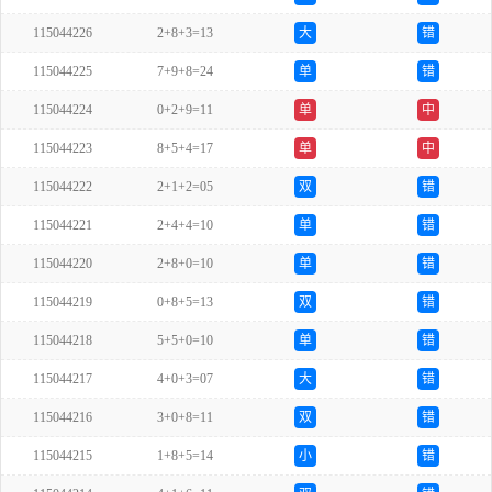
115044226
2+8+3=13
大
错
115044225
7+9+8=24
单
错
115044224
0+2+9=11
单
中
115044223
8+5+4=17
单
中
115044222
2+1+2=05
双
错
115044221
2+4+4=10
单
错
115044220
2+8+0=10
单
错
115044219
0+8+5=13
双
错
115044218
5+5+0=10
单
错
115044217
4+0+3=07
大
错
115044216
3+0+8=11
双
错
115044215
1+8+5=14
小
错